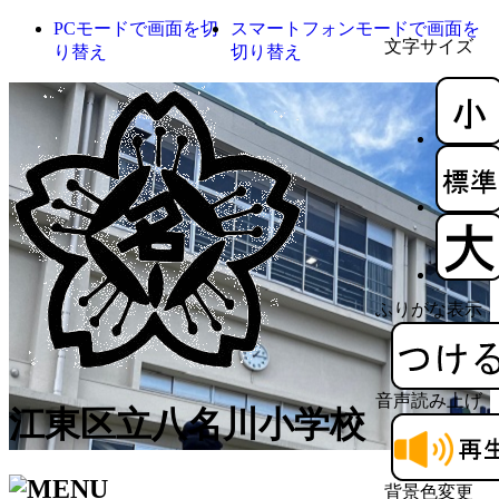
PCモードで画面を切
スマートフォンモードで画面を
文字サイズ
り替え
切り替え
ふりがな表示
音声読み上げ
江東区立八名川小学校
背景色変更