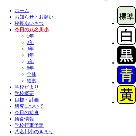
ホーム
お知らせ・お願い
校長あいさつ
今日の八名川小
1年
2年
3年
4年
5年
6年
全体
給食
学校だより
学校概要
目標・計画
研究について
今日の給食
給食情報
学校行事予定
八名川小のきまり