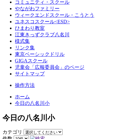
コミュニティ・スクール
やながわファミリー
ウィークエンドスクール・こうとう
ユネスコスクール<ESD>
ひまわり教室
江東きっずクラブ八名川
様式集
リンク集
東京ベーシックドリル
GIGAスクール
児童会「広報委員会」のページ
サイトマップ
操作方法
ホーム
今日の八名川小
今日の八名川小
カテゴリ
件数