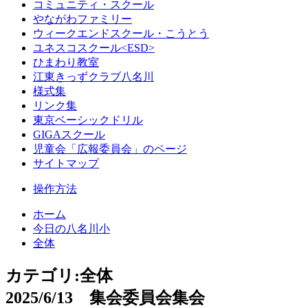
コミュニティ・スクール
やながわファミリー
ウィークエンドスクール・こうとう
ユネスコスクール<ESD>
ひまわり教室
江東きっずクラブ八名川
様式集
リンク集
東京ベーシックドリル
GIGAスクール
児童会「広報委員会」のページ
サイトマップ
操作方法
ホーム
今日の八名川小
全体
カテゴリ:全体
2025/6/13 集会委員会集会