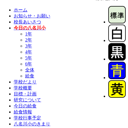
ホーム
お知らせ・お願い
校長あいさつ
今日の八名川小
1年
2年
3年
4年
5年
6年
全体
給食
学校だより
学校概要
目標・計画
研究について
今日の給食
給食情報
学校行事予定
八名川小のきまり